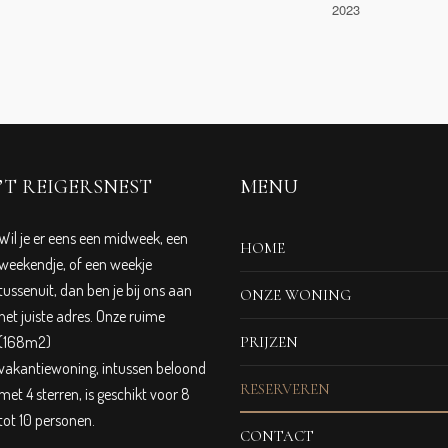
2023
’T REIGERSNEST
MENU
Wil je er eens een midweek, een
HOME
weekendje, of een weekje
tussenuit, dan ben je bij ons aan
ONZE WONING
het juiste adres. Onze ruime
(168m2)
PRIJZEN
vakantiewoning, intussen beloond
RESERVEREN
met 4 sterren, is geschikt voor 8
tot 10 personen.
CONTACT