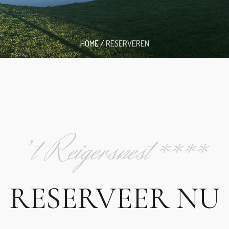
HOME
/
RESERVEREN
’t Reigersnest****
RESERVEER NU