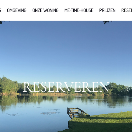
S
OMGEVING
ONZE WONING
ME-TIME-HOUSE
PRIJZEN
RESE
RESERVEREN