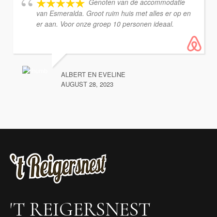
Genoten van de accommodatie
van Esmeralda. Groot ruim huis met alles er op en
er aan. Voor onze groep 10 personen ideaal.
ALBERT EN EVELINE
AUGUST 28, 2023
'T REIGERSNEST