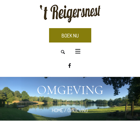
BOEK NU
OMGEVING
HOME
/
OMGEVING